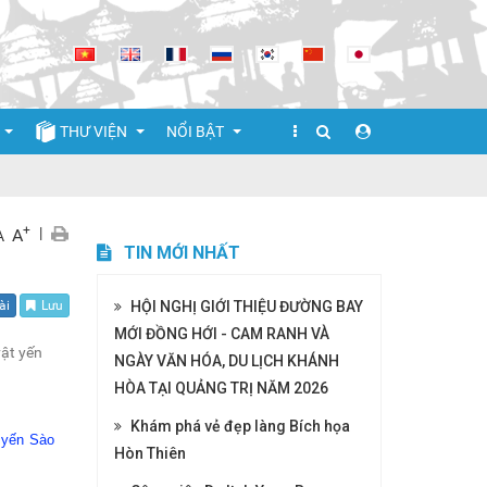
THƯ VIỆN
NỔI BẬT
lại
+
Thư viện ảnh
|
A
A
TIN MỚI NHẤT
Video clip
HỘI NGHỊ GIỚI THIỆU ĐƯỜNG BAY
ài
Lưu
Cuộc thi Thiết kế Sản phẩm quà tặng du lịch Nha Trang - Khánh Ho
MỚI ĐỒNG HỚI - CAM RANH VÀ
vật yến
NGÀY VĂN HÓA, DU LỊCH KHÁNH
m
Điểm tham quan
HÒA TẠI QUẢNG TRỊ NĂM 2026
yển
Khám phá vẻ đẹp làng Bích họa
t yến Sào
Hòn Thiên
ệ thuật hàng đêm
i Nha Trang