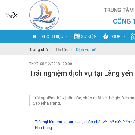
TRUNG TÂM 
CỔNG 
GIỚI THIỆU
SỰ KIỆN
TOUR
Trang chủ
Tin tức
Dịch vụ mới
Thứ 7, 08/12/2018
Tổng quan
|
00:00
Công ty lữ hành
C
Trải nghiệm dịch vụ tại Làng yến
Đơn vị hành chính
Thuê tàu tham q
N
Đặc sản
Tour du lịch
Ẩ
Trải nghiệm thú vị sâu sắc, chân chất về thế giới Yến 
Lễ hội
Đ
Sào Nha trang.
Kinh tế
Đ
Trải nghiệm thú vị sâu sắc, chân chất về thế giới Yến 
Lịch sử
Nha trang.