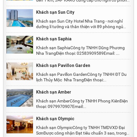
đến 1 km, JAP KARO cung cấp chỗ nghỉ có phòng
chờ ...
Khách sạn Sun City
Khách sạn Sun City Hotel Nha Trang - nơi nghỉ
dưỡng lí tưởng và thân thiện với 89 phòng ngủ
sang ...
Khách sạn Saphia
Khách sạn SaphiaCông ty TNHH Dũng Phương
Nha TrangĐiện thoại: 02583909589Email: ...
Khách sạn Pavillon Garden
Khách sạn Pavillon GardenCông ty TNHH ĐT Du
lịch Thủy Mộc Nha TrangĐiện thoại:
0932117745Email: ...
Khách sạn Amber
Khách sạn AmberCông ty TNHH Phong KiênĐiện
thoại: 0979970907Email:
amber38bietthu@gmail.com
Khách sạn Olympic
Khách sạn OlympicCông ty TNHH TMDVXD Đại
SơnĐược công nhận Đạt tiêu chuẩn 3 sao, trong