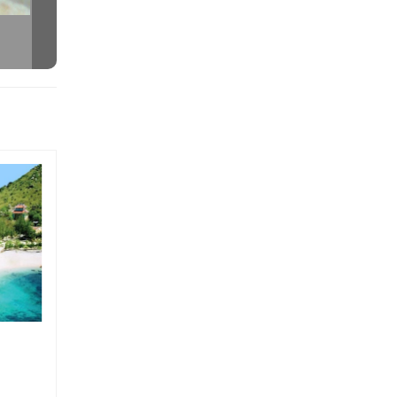
Thông tin khuyến
ĐẢO YẾN ĐÔNG TẰM
(01/07/2020)
ROBINSON BEA