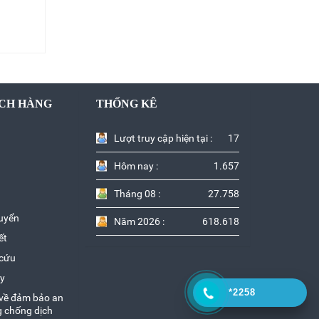
CH HÀNG
THỐNG KÊ
Lượt truy cập hiện tại :
17
Hôm nay :
1.657
Tháng 08 :
27.758
uyển
Năm 2026 :
618.618
ết
 cứu
y
*2258
 về đảm bảo an
g chống dịch