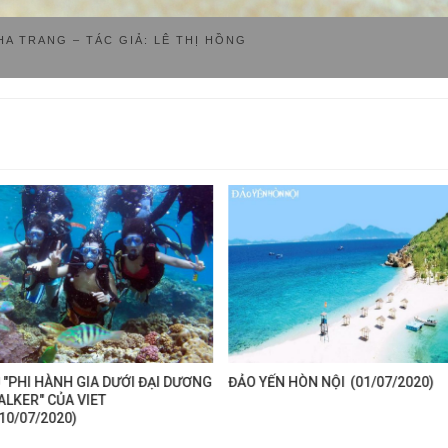
A TRANG – TÁC GIẢ: LÊ THỊ HỒNG
 "PHI HÀNH GIA DƯỚI ĐẠI DƯƠNG
ĐẢO YẾN HÒN NỘI
(01/07/2020)
ALKER" CỦA VIET
10/07/2020)