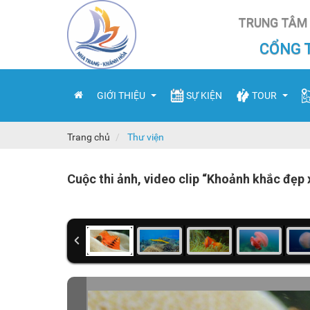
TRUNG TÂM 
CỔNG 
GIỚI THIỆU
SỰ KIỆN
TOUR
Trang chủ
Thư viện
Tổng quan
Công ty lữ hành
C
Cuộc thi ảnh, video clip “Khoảnh khắc đẹp
Đơn vị hành chính
Thuê tàu tham q
N
Đặc sản
Tour du lịch
Ẩ
Lễ hội
Đ
Kinh tế
Đ
Lịch sử