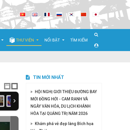
THƯ VIỆN
NỔI BẬT
TÌM KIẾM
lại
Thư viện ảnh
TIN MỚI NHẤT
Video clip
Cuộc thi Thiết kế Sản phẩm quà tặng du lịch Nha Trang - Khánh Ho
HỘI NGHỊ GIỚI THIỆU ĐƯỜNG BAY
MỚI ĐỒNG HỚI - CAM RANH VÀ
m
NGÀY VĂN HÓA, DU LỊCH KHÁNH
Điểm tham quan
HÒA TẠI QUẢNG TRỊ NĂM 2026
yển
Khám phá vẻ đẹp làng Bích họa
ệ thuật hàng đêm
i Nha Trang