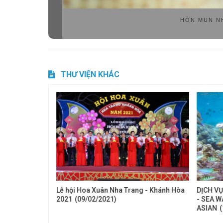
HÒN MUN NH
THƯ VIỆN KHÁC
 Ấn Độ và Dịch
Lễ hội Hoa Xuân Nha Trang - Khánh Hòa
DỊCH VỤ
i giáo & các
2021
(09/02/2021)
- SEA W
ASIAN
(