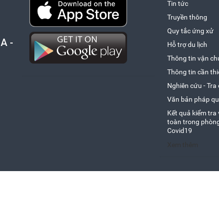
Tin tức
Cơ sở đủ điều kiện kinh doanh lưu trú
Văn bản
Báo cáo thống kê
Nghệ thuật truyền 
Nghiên cứu - Tra c
Hư
Ch
Truyền thông
Quy tắc ứng xử
Chiến lược - Chính sách
Liên Hoan Du Lịch Biển 2024
Văn bản pháp quy
Gi
Th
Cá
A -
Hỗ trợ du lịch
Dịch vụ mới
Kết quả kiểm tra 
Th
Bi
Cá
Thông tin vận ch
Thông tin cần thi
Danh sách Doanh n
Cá
Th
Cá
Nghiên cứu - Tra
Danh sách các đơn 
Cá
Văn bản pháp qu
Kết quả kiểm tra
Khách sạn hạng sao
toàn trong phòn
Covid19
Công khai Ngân s
Xem thêm