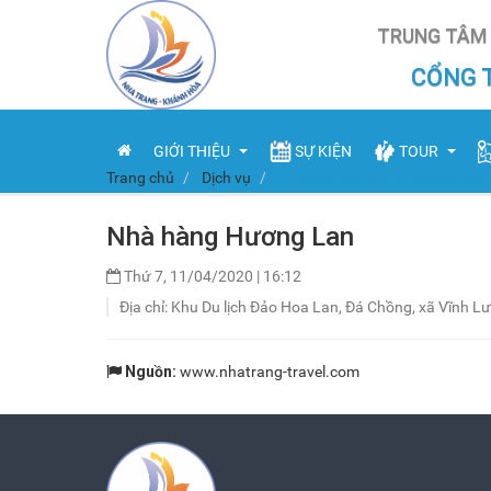
TRUNG TÂM 
CỔNG 
GIỚI THIỆU
SỰ KIỆN
TOUR
Trang chủ
Dịch vụ
Phương tiện đi lại - Vé máy bay
Nhà hàng Hương Lan
Tổng quan
Công ty lữ hành
C
Thứ 7, 11/04/2020
|
16:12
Đơn vị hành chính
Thuê tàu tham q
N
Địa chỉ: Khu Du lịch Đảo Hoa Lan, Đá Chồng, xã Vĩnh 
Đặc sản
Tour du lịch
Ẩ
Nguồn:
www.nhatrang-travel.com
Lễ hội
Đ
Kinh tế
Đ
Lịch sử