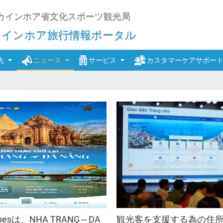
カインホア省文化スポーツ観光局
カインホア旅行情報ポータル
先
ニュース
サービス
カスタマーケアサポー
行会社
設
カンホアの探索
宿泊施設の情報
5つ星ホテル
移動手段 - 航空券
移動手段の賃借
ニュース
賃借
行代理店
ラン
省内での活動
観光業界の活動のニュース
4つ星ホテル
ショッピング
航空券
メディア
エグゼクティブ指導
イベントのニュース
3つ星ホテル
銀行
行儀作法の規則
名所
行革
観光振興
2つ星ホテル
喫茶店 - バー - カラオケ - 映画館
喫茶店
旅行援助
ピングポイント
書類
統計報告
1つ星ホテル
スパ - 泥風呂
バー
スパ
出荷情報
戦略 - 政策
まだランキングされていない
舞台芸術会場
カラオケ
泥風呂
毎晩の舞台芸術
必要な情報
ニャチャ
rlinesは、NHA TRANG～DA
観光客を支援する為の住