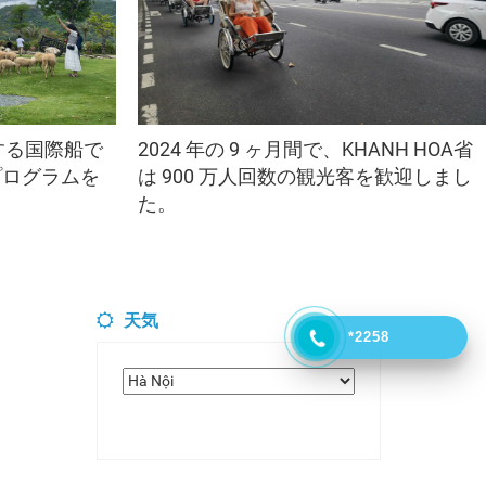
着する国際船で
2024 年の 9 ヶ月間で、KHANH HOA省
プログラムを
は 900 万人回数の観光客を歓迎しまし
た。
天気
*2258