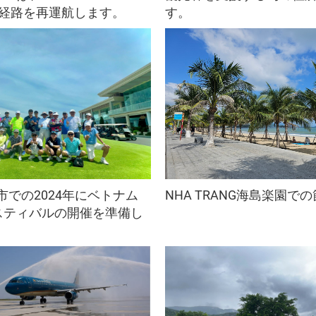
新しいサービス
ランキングされているホステル
映画館
伝統的な芸術
研究 - 検索
ツアーの
開発プロ
行経路を再運航します。
す。
法的文書
交通
旅行統計
旅行業界
その他の
フォーム
旅行の書
nCovウ
観光に関
宿泊施設
その他の
NG市での2024年にベトナム
NHA TRANG海島楽園で
スティバルの開催を準備し