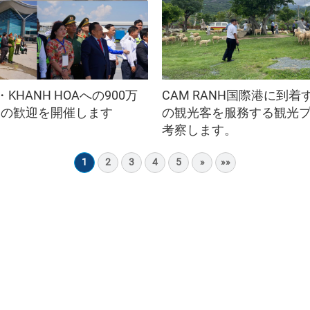
G・KHANH HOAへの900万
CAM RANH国際港に到
客の歓迎を開催します
の観光客を服務する観光
考察します。
1
2
3
4
5
»
»»