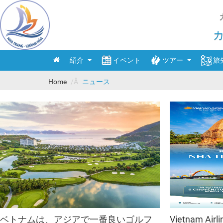
紹介
イベント
ツアー
旅
Home
ニュース
概要
旅行会社
国際旅
宿泊施
行政単位
島の訪問のための船の
国内旅
レスト
名物
観光ツアー
飲食
祭り
観光の
経済
ショッ
歴史
ベトナムは、アジアで一番良いゴルフ
Vietnam Ai