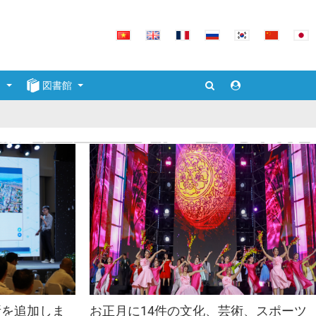
ト
図書館
フォトライブラリー
ビデオクリップ
ンで
所を追加しま
お正月に14件の文化、芸術、スポーツ