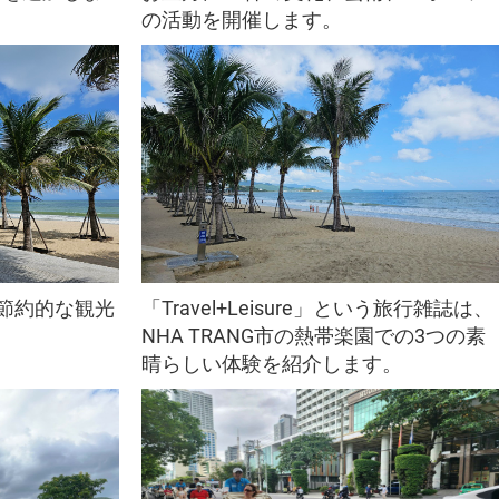
案内
グラム
の活動を開催します。
のドキュメント
情報
類
報告フォーム
イルスによって引き起こされた流行に関連するドキュメント
する行政手続き
に関する書類
観光に関する行政手続のフォーム
書類
の節約的な観光
「Travel+Leisure」という旅行雑誌は、
NHA TRANG市の熱帯楽園での3つの素
晴らしい体験を紹介します。