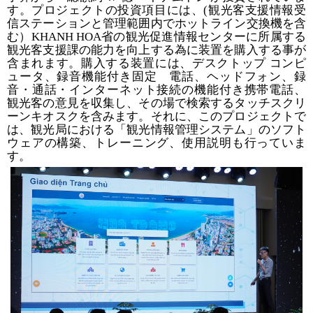
す。プロジェクトの投資項目には、
(
観光客支援情報受
信ステーションと管理範囲内でホットライン交換機を含
む）
KHANH HOA
省の観光促進情報センターに所属する
観光客支援課の能力を向上する為に装置を購入する事が
含まれます。購入する装置には、デスクトップ
コンピ
ュータ、録音機能付き固定 電話、ヘッドフォン、録
音・通話・インターネット接続の機能付き携帯電話、
観光客の意見を収集し、その場で検索するタッチスクリ
ーンキオスクを含みます。それに、このプロジェクトで
は、観光局における「観光情報管理システム」のソフト
ウェアの構築、トレーニング、使用説明も行っていま
す。