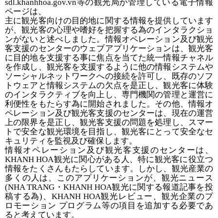
sdl.khanhhoa.gov.vn
等の観光局が管理している電子情報
ページは、
主に観光客向けの目的地に関する情報を提供しています
が、観光客の心理や嗜好を把握する為のインタラクショ
ンがないと述べしました。情報オペレーション及び観光
客支援のセンターのウェブアプリケーションは、観光客
に目的地を支援する事に焦点を当てた統一情報チャネル
を作成し、観光客を支援するように他の情報システムや
ソーシャルネットワークへの接続を許可し、既存のソフ
トウェアと情報システムの欠点を是正し、観光客に体験
のインタラクティブを向上し、専門機関の管理と運営に
利便性をもたらす為に開始されました。その他、情報オ
ペレーション及び観光客支援のセンターは、現在の運営
上の限界を是正し、観光客支援の問題を処理し、スマー
トで安全な観光環境を目指し、観光客にとって安全なセ
キュリティを監視及び確保します。
情報オペレーション及び観光客支援のセンターは、
KHANH HOA
観光に関心がある人、特に観光客に役立つ
情報をたくさんもたらしています。
しかし、観光産業の
多くの人は、このアプリケーションが、
観光ニュース
(
NHA TRANG
・
KHANH HOA
観光に関する報道記事を投
稿する為
)
、
KHANH HOA
観光レビュー、
観光企業のプ
ロモーション
プログラム等の項目を追加する必要であ
ると考えています。