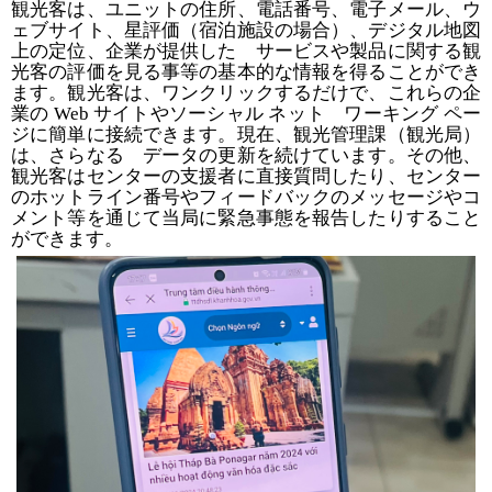
観光客は、ユニットの住所、電話番号、電子メール、ウ
ェブサイト、星評価（宿泊施設の場合）、デジタル地図
上の定位、企業が提供した サービスや製品に関する観
光客の評価を見る事等の基本的な情報を得ることができ
ます。観光客は、ワンクリックするだけで、これらの企
業の
Web
サイトやソーシャル
ネット ワーキング
ペー
ジに簡単に接続できます。現在、観光管理課（観光局）
は、さらなる データの更新を続けています。その他、
観光客はセンターの支援者に直接質問したり、センター
のホットライン番号やフィードバックのメッセージやコ
メント等を通じて当局に緊急事態を報告したりすること
ができます。