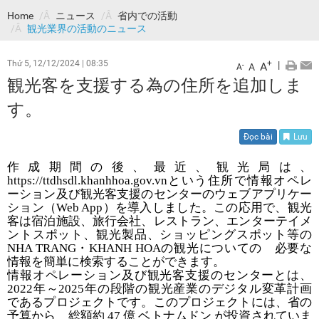
Home
ニュース
省内での活動
観光業界の活動のニュース
Thứ 5, 12/12/2024
|
08:35
+
|
A
-
A
A
観光客を支援する為の住所を追加しま
す。
Đọc bài
Lưu
作成期間の後、最近、観光局は、
https://ttdhsdl.khanhhoa.gov.vn
という住所で情報オペレ
ーション及び観光客支援のセンターのウェブアプリケー
ション（
Web App
）を導入しました。この応用で、観光
客は宿泊施設、旅行会社、レストラン、エンターテイメ
ントスポット、観光製品、ショッピングスポット等の
NHA TRANG
・
KHANH HOA
の観光についての 必要な
情報を簡単に検索することができます。
情報オペレーション及び観光客支援のセンターとは、
2022
年～
2025
年の段階の観光産業のデジタル変革計画
であるプロジェクトです。
このプロジェクトには、省の
予算から 総額約
47
億
ベトナムドン
が投資されていま