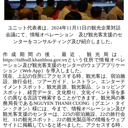
ユニット代表者は、
2024
年
11
月
11
日の観光企業対話
会議にて、情報オペレーション 及び観光客支援のセ
ンターをコンサルティング及び紹介しました。
作成期間の後、最近、観光局は、
https://ttdhsdl.khanhhoa.gov.vn
という住所で情報オペレ
ーション及び観光客支援のセンターのウェブアプリケー
ション（
Web App
）を導入しました。
現在、上記の住所にアクセスする時、観光客は、宿泊施
設、旅行会社、ツアーガイド、レストラン、エンターテ
イメントスポット、観光資源、観光製品、ショッピング
スポット、経営データ、文化祭り、文化イベント等を多
くの異なる言語で検索することができます。観光局の事
務局長である
NGUYEN THANH CUONG
（グエン・タイ
ン・クオン）様には、今まで、情報オペレーション及び
観光客支援のセンターは、
225
の宿泊施設、
22
の旅行会
社、
31
の観光スポット、
22
の観光製品等の情報をウェブ
サイトに掲載していると述べました。アクセスする時、