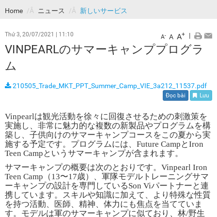
Home
ニュース
新しいサービス
Thứ 3, 20/07/2021
|
11:10
+
|
A
-
A
A
VINPEARLのサマーキャンププログラ
ム
210505_Trade_MKT_PPT_Summer_Camp_VIE_3a212_11537.pdf
Đọc bài
Lưu
Vinpearl
は観光活動を徐々に回復させるための刺激策を
実施し、非常に魅力的な複数の新製品やプログラムを構
築し、子供向けのサマーキャンプコースをこの夏から実
施する予定です。プログラムには、
Future Camp
と
Iron
Teen Camp
というサマーキャンプが含まれます。
サマーキャンプの概要は次のとおりです。
Vinpearl Iron
Teen Camp
（
13
〜
17
歳）、軍隊モデルトレーニングサマ
ーキャンプの設計を専門している
Son Vi
パートナーと連
携しています。スキルや知識に加えて、より特殊な性質
を持つ活動、医師、精神、体力にも焦点を当てていま
す。モデルは軍のサマーキャンプに似ており、林
/
野生