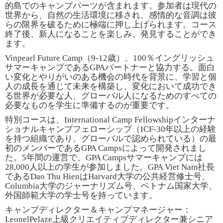
的島でのキャンプパーツが含まれます。参加者は現代の
世界から、自然の生活環境に移され、感情的な音調は彼
らの限界を破るために極端に押し上げられます。コース
終了後、新人になることを楽しみ、発見することができ
ます。
Vinpearl Future Camp
（
9-12
歳）、
100
％イングリッシュ
サマーキャンプである
GPA
パートナーと協力する。面白
い変化とやりがいのある機会の時代を背景に、学習と個
人の成長を通じて未来を構築し、変化において成功でき
る世界が必要な人、グローバル人になるためのすべての
必要なものを学生に準備するのが重要です。
特別コースは、
International Camp Fellowship
インターナ
ショナルキャンプフェローシップ（
ICF-30
年以上の経験
を持つ組織であり、グローバルで認められている）の最
初のメンバーである
GPA Camps
によって開発されまし
た。
5
年間の運営で、
GPA Camps
サマーキャンプには
28,000
人以上の学生が参加しました。
GPA Viet Nam
社長
である
Dao Thu Hien
は
Harvard
大学の公共経営修士号、
Columbia
大学のジャーナリズム号、ベトナム国家大学、
外国師範大学の学士号を持っています。
キャンプディレクター＆キャンプマネージャー：
LeonelPelaze
上級クリエイティブディレクター兼シニア