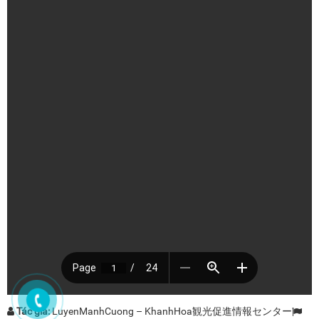
Tác giả:
LuyenManhCuong – KhanhHoa観光促進情報センター