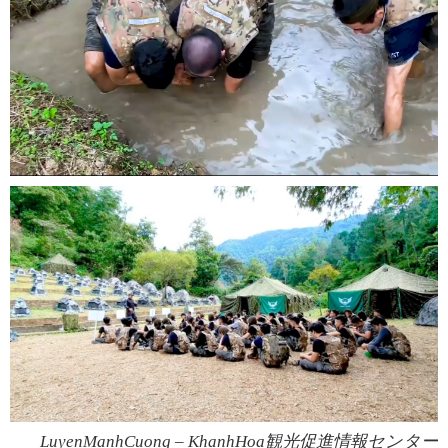
LuyenManhCuong –
KhanhHoa観光促進情報センター