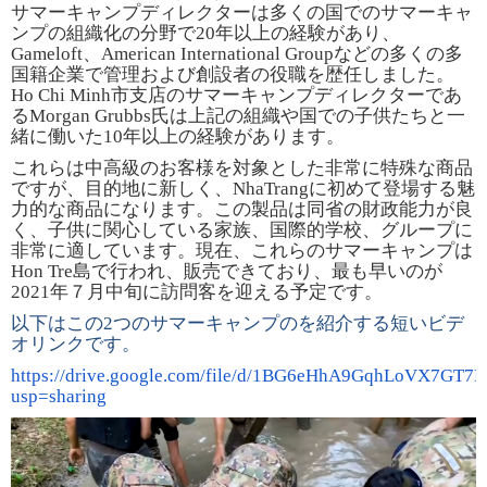
サマーキャンプディレクターは多くの国でのサマーキャ
ンプの組織化の分野で
20
年以上の経験があり、
Gameloft
、
American International Group
などの多くの多
国籍企業で管理および創設者の役職を歴任しました。
Ho Chi Minh
市支店のサマーキャンプディレクターであ
る
Morgan Grubbs
氏は上記の組織や国での子供たちと一
緒に働いた
10
年以上の経験があります。
これらは中高級のお客様を対象とした非常に特殊な商品
ですが、目的地に新しく、
NhaTrang
に初めて登場する魅
力的な商品になります。この製品は同省の財政能力が良
く、子供に関心している家族、国際的学校、グループに
非常に適しています。現在、これらのサマーキャンプは
Hon Tre
島で行われ、販売できており、最も早いのが
2021
年７月中旬に訪問客を迎える予定です。
以下はこの
2つのサマーキャンプのを紹介する短いビデ
オリンクです。
https://drive.google.com/file/d/1BG6eHhA9GqhLoVX7GT
usp=sharing