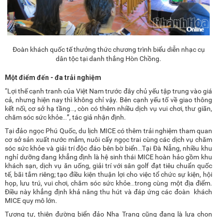
Đoàn khách quốc tế thưởng thức chương trình biểu diễn nhạc cụ
dân tộc tại danh thắng Hòn Chồng.
Một điểm đến - đa trải nghiệm
“Lợi thế cạnh tranh của Việt Nam trước đây chủ yếu tập trung vào giá
cả, nhưng hiện nay thì không chỉ vậy. ​Bên cạnh yếu tố về giao thông
kết nối, cơ sở hạ tầng…, còn có thêm nhiều dịch vụ vui chơi, thư giãn,
chăm sóc sức khỏe…”, tác giả nhận định.
Tại đảo ngọc Phú Quốc, du lịch MICE có thêm trải nghiệm tham quan
cơ sở sản xuất nước mắm, nuôi cấy ngọc trai cùng các dịch vụ chăm
sóc sức khỏe và giải trí độc đáo bên bờ biển…Tại Đà Nẵng, nhiều khu
nghỉ dưỡng đang khẳng định là hệ sinh thái MICE hoàn hảo gồm khu
khách sạn, dịch vụ ăn uống, giải trí với sân golf đạt tiêu chuẩn quốc
tế, bãi tắm riêng; tạo điều kiện thuận lợi cho việc tổ chức sự kiện, hội
họp, lưu trú, vui chơi, chăm sóc sức khỏe…trong cùng một địa điểm.
Điều này khẳng định khả năng thu hút và đáp ứng các đoàn khách
MICE quy mô lớn.
Tương tự, thiên đường biển đảo Nha Trang cũng đang là lựa chọn