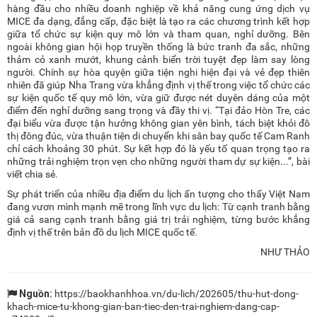
hàng đầu cho nhiều doanh nghiệp về khả năng cung ứng dịch vụ
MICE đa dạng, đẳng cấp, đặc biệt là tạo ra các chương trình kết hợp
giữa tổ chức sự kiện quy mô lớn và tham quan, nghỉ dưỡng. Bên
ngoài không gian hội họp truyền thống là bức tranh đa sắc, những
thảm cỏ xanh mướt, khung cảnh biển trời tuyệt đẹp làm say lòng
người. Chính sự hòa quyện giữa tiện nghi hiện đại và vẻ đẹp thiên
nhiên đã giúp Nha Trang vừa khẳng định vị thế trong việc tổ chức các
sự kiện quốc tế quy mô lớn, vừa giữ được nét duyên dáng của một
điểm đến nghỉ dưỡng sang trọng và đầy thi vị. “Tại đảo Hòn Tre, các
đại biểu vừa được tận hưởng không gian yên bình, tách biệt khỏi đô
thị đông đúc, vừa thuận tiện di chuyển khi sân bay quốc tế Cam Ranh
chỉ cách khoảng 30 phút. Sự kết hợp đó là yếu tố quan trọng tạo ra
những trải nghiệm trọn vẹn cho những người tham dự sự kiện...”, bài
viết chia sẻ.
Sự phát triển của nhiều địa điểm du lịch ấn tượng cho thấy Việt Nam
đang vươn mình mạnh mẽ trong lĩnh vực du lịch: Từ cạnh tranh bằng
giá cả sang cạnh tranh bằng giá trị trải nghiệm, từng bước khẳng
định vị thế trên bản đồ du lịch MICE quốc tế.
NHƯ THẢO
Nguồn:
https://baokhanhhoa.vn/du-lich/202605/thu-hut-dong-
khach-mice-tu-khong-gian-ban-tiec-den-trai-nghiem-dang-cap-