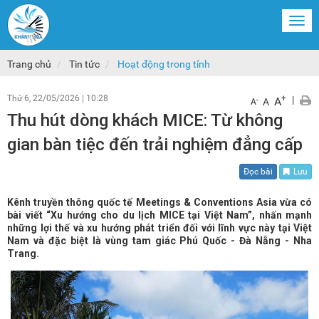
Togg
navi
Trang chủ
Tin tức
Hoạt động trong tỉnh
Thứ 6, 22/05/2026
|
10:28
+
|
A
-
A
A
Thu hút dòng khách MICE: Từ không
gian bàn tiệc đến trải nghiệm đẳng cấp
Đọc bài
Lưu
Kênh truyền thông quốc tế Meetings & Conventions Asia vừa có
bài viết “Xu hướng cho du lịch MICE tại Việt Nam”, nhấn mạnh
những lợi thế và xu hướng phát triển đối với lĩnh vực này tại Việt
Nam và đặc biệt là vùng tam giác Phú Quốc - Đà Nẵng - Nha
Trang.