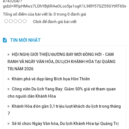
e74320e/?
gidzl=RfIpHMwz7LDhYBj6RAeOLco5ja1ogK1L98lY57QZ55GYtRT6S
Tổng số điểm của bài viết là:
0
trong
0
đánh giá
Click để đánh giá bài viết
TIN MỚI NHẤT
HỘI NGHỊ GIỚI THIỆU ĐƯỜNG BAY MỚI ĐỒNG HỚI - CAM
RANH VÀ NGÀY VĂN HÓA, DU LỊCH KHÁNH HÒA TẠI QUẢNG
TRỊ NĂM 2026
Khám phá vẻ đẹp làng Bích họa Hòn Thiên
Công viên Du lịch Yang Bay: Giảm 50% giá vé tham quan
cho người dân Khánh Hòa
Khánh Hòa đón gần 3,1 triệu lượt khách du lịch trong tháng
7
Sẽ tổ chức Ngày Văn hóa, Du lịch Khánh Hòa tại Quảng Trị